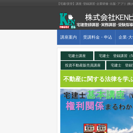
【宅建/賃管】講座･登録講習･企業研修･出版･アプリ (
講座案内
受講料金・申込
企業·
宅建士講座
宅建士 登録講習（
投資不動産販売員講座
宅建士 登録
不動産に関する法律を学ぶ