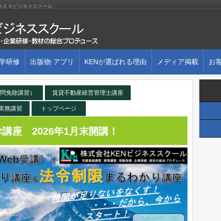
株)ＫＥＮビジネススクール
大学研修
出版物·アプリ
KENが選ばれる理由
メディア掲載
お
5問免除講習）
賃貸不動産経営管理士講座
実務講習
トップページ
講座 2026年1月末開講！