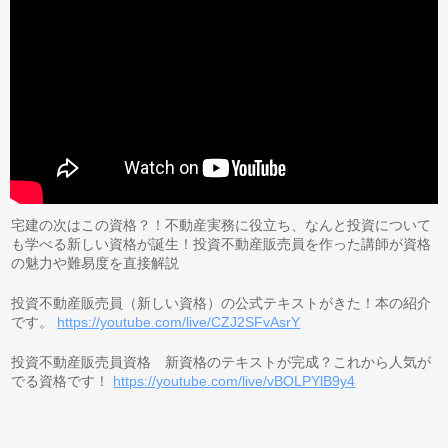
宅建の次はこの資格？！不動産実務に役立ち、なんと投資について
も学べる新しい資格が誕生！投資不動産販売員を作った講師が資格
の魅力や難易度を直接解説
投資不動産販売員（新しい資格）の公式テキストがきた！本の紹介
です。
https://youtube.com/live/CZJ2SFvAsrY
投資不動産販売員資格 新資格のテキストが完成？これから人気が
でる資格です！
https://youtube.com/live/vBOLPYlB9y4