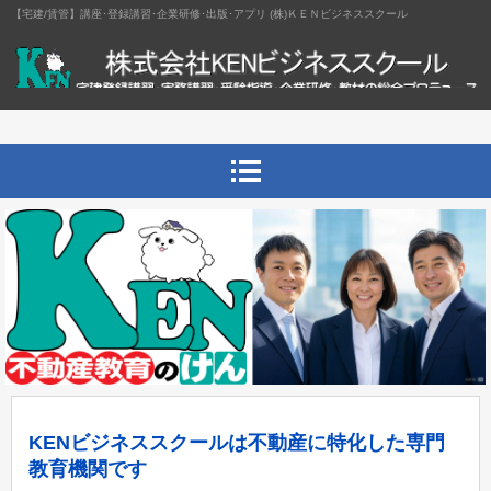
【宅建/賃管】講座･登録講習･企業研修･出版･アプリ (株)ＫＥＮビジネススクール
KENビジネススクールは不動産に特化した専門
教育機関です