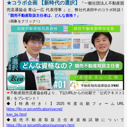
★コラボ企画 【新時代の選択】
『一般社団法人不動産競
売流通協会 青山一広 代表理事 』
と、弊社代表田中のコラボ対談！
「競売不動産取扱主任者は、どんな資格？」
（画像をクリック☟）
☞
不動産競売流通協会様より、下記URLからの出願で「公式テキスト1
冊」をプレゼント！
◆【特典付き！】2025年度出願フォームURL
https://fkr.or.jp/
certification/secret/
ken_bs.html
◆競売不動産取扱主任者資格試験について
https://fkr.or.jp/certification/summary.htm
l