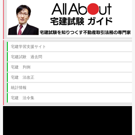
宅建学習支援サイト
宅建試験 過去問
宅建 判例
宅建 法改正
統計情報
宅建 法令集