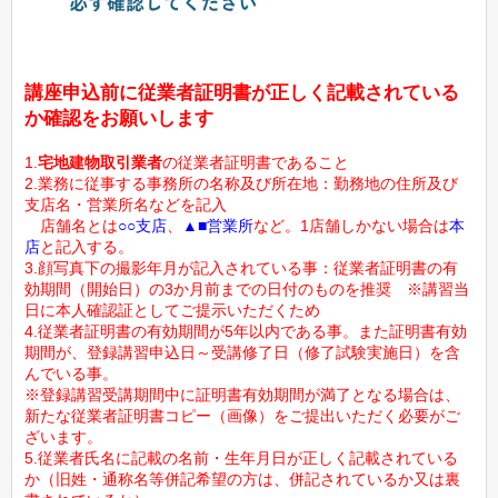
講座申込前に従業者証明書が正しく記載されている
か確認をお願いします
1.
宅地建物取引業者
の従業者証明書であること
2.業務に従事する事務所の名称及び所在地：勤務地の住所及び
支店名・営業所名などを記入
店舗名とは
○○支店
、
▲■営業所
など。1店舗しかない場合は
本
店
と記入する。
3.顔写真下の撮影年月が記入されている事：従業者証明書の有
効期間（開始日）の3か月前までの日付のものを推奨 ※講習当
日に本人確認証としてご提示いただくため
4.従業者証明書の有効期間が5年以内である事。また証明書有効
期間が、登録講習申込日～受講修了日（修了試験実施日）を含
んでいる事。
※登録講習受講期間中に証明書有効期間が満了となる場合は、
新たな従業者証明書コピー（画像）をご提出いただく必要がご
ざいます。
5.従業者氏名に記載の名前・生年月日が正しく記載されている
か（旧姓・通称名等併記希望の方は、併記されているか又は裏