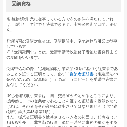
受講資格
宅地建物取引業に従事している方で次の条件を満たしていれ
ば、原則として誰でも受講できます。実務経験期間は問いませ
ん。
登録講習の受講対象者は、受講期間中、宅地建物取引業に従事
している方
※「受講期間中」とは、受講申請時以後修了者証明書発行まで
の期間をいいます。
受講申込みの際、宅地建物取引業法第48条に基づく従業者であ
ることを証する証明として、必ず「
従業者証明書
（宅建業法48
条所定のもの。写真貼付）」の写し（コピー）を受講申込書に
貼付してください。
※宅地建物取引業者は、国土交通省令の定めるところにより、
従業者に、その従業者であることを証する証明書を携帯させな
ければ、その者をその業務に従事させてはなりません（宅地建
物取引業法第48条第1項）。
また、従業者証明書を携帯させるべき者の範囲は、代表者（い
わゆる社長）、非常勤の役員、単に一時的に事務の補助をする