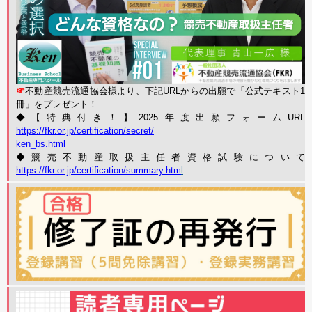
☞
不動産競売流通協会様より、下記URLからの出願で「公式テキスト1
冊」をプレゼント！
◆【特典付き！】2025年度出願フォームURL
https://fkr.or.jp/
certification/secret/
ken_bs.html
◆競売不動産取扱主任者資格試験について
https://fkr.or.jp/certification/summary.htm
l