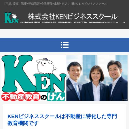
【宅建/賃管】講座･登録講習･企業研修･出版･アプリ (株)ＫＥＮビジネススクール
KENビジネススクールは不動産に特化した専門
教育機関です