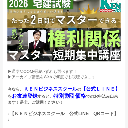
▶通学/ZOOM受講いずれも選べます！
▶アーカイブ講義をWebで何度でも視聴できます！！！ ↓↓
ＫＥＮビジネススクール
【公式ＬＩＮＥ】
今なら、
の
特別割引価格
お友達登録
を
すると、
でのお申込み出来
ます！是非、ご活用ください！
【ＫＥＮビジネススクール 公式LINE QRコード】
↓
↓